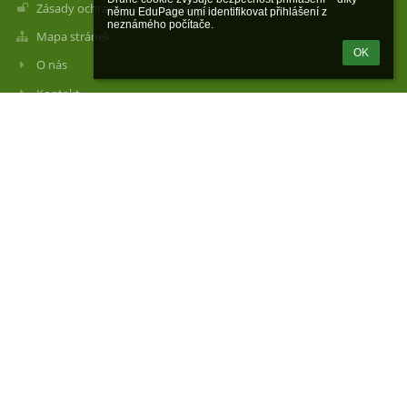
Zásady ochrany osobních údajů
němu EduPage umí identifikovat přihlášení z 
neznámého počítače.
Mapa stránek
OK
O nás
Kontakt
Novinky
Kontakty
Základní škola a Mateřská škola Tehov
reditelka@zstehov.cz
323 640 573
Ředitelka školy: 722 956 383
Kancelář: 725 138 060 (hospodářka)
Svatojánská náves 78
25101 Tehov
Czech Republic
ID datové schránky: 6jhms4s