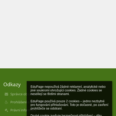
Odkazy
EduPage nepoužívá žádné reklamní, analytické nebo 
jiné soukromí ohrožující cookies. Žádné cookies se 
Správce obsahu
nesdílejí se třetími stranami.

EduPage používá pouze 2 cookies – jedno nezbytné 
Prohlášení o přístupnosti
pro fungování přihlašování. Toto je dočasné, po zavření 
prohlížeče se odstraní.

Právní informace
Druhé cookie zvyšuje bezpečnost přihlášení – díky 