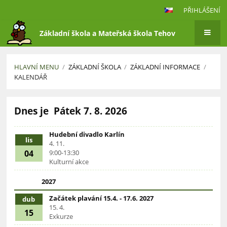
PŘIHLÁŠENÍ
Základní škola a Mateřská škola Tehov
HLAVNÍ MENU
/
ZÁKLADNÍ ŠKOLA
/
ZÁKLADNÍ INFORMACE
/
KALENDÁŘ
Kalendář
Dnes je
Pátek 7. 8. 2026
Hudební divadlo Karlín
lis
4. 11.
04
9:00-13:30
Kulturní akce
2027
Začátek plavání 15.4. - 17.6. 2027
dub
15. 4.
15
Exkurze