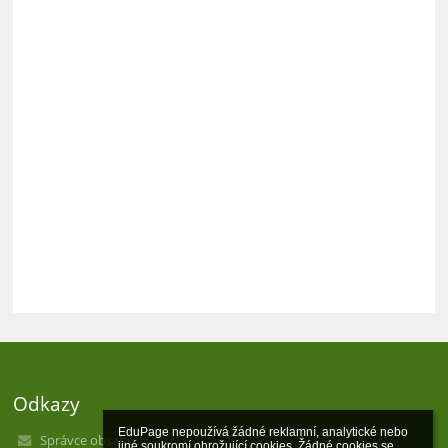
Odkazy
EduPage nepoužívá žádné reklamní, analytické nebo 
Správce obsahu
jiné soukromí ohrožující cookies. Žádné cookies se 