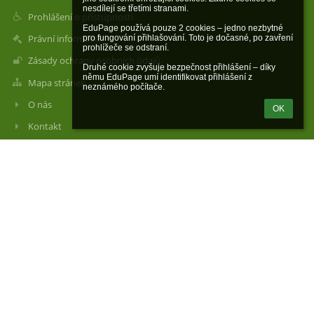
nesdílejí se třetími stranami.

Prohlášení o přístupnosti
EduPage používá pouze 2 cookies – jedno nezbytné 
Právní informace
pro fungování přihlašování. Toto je dočasné, po zavření 
prohlížeče se odstraní.

Zásady ochrany osobních údajů
Druhé cookie zvyšuje bezpečnost přihlášení – díky 
němu EduPage umí identifikovat přihlášení z 
Mapa stránek
neznámého počítače.
O nás
OK
Kontakt
Novinky
Kontakty
Základní škola a Mateřská škola Tehov
reditelka@zstehov.cz
323 640 573
Ředitelka školy: 722 956 383
Kancelář: 725 138 060 (hospodářka)
Svatojánská náves 78